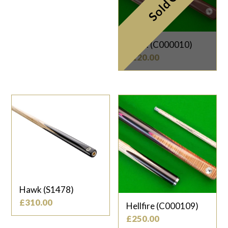
Sold Out
Hawk (C000010)
£
120.00
Hawk (S1478)
£
310.00
Hellfire (C000109)
£
250.00