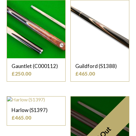
Gauntlet (C000112)
Guildford (S1388)
£
250.00
£
465.00
Harlow (S1397)
£
465.00